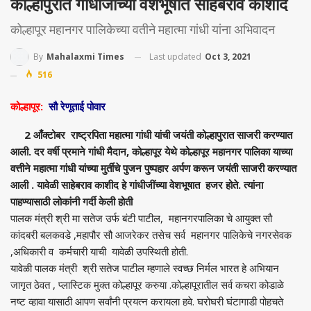
कोल्हापुरात गांधीजीच्या वेशभूषात साहेबराव काशीद
कोल्हापूर महानगर पालिकेच्या वतीने महात्मा गांधी यांना अभिवादन
Last updated
Oct 3, 2021
By
Mahalaxmi Times
516
कोल्हापूर:
सौ रेणूताई पोवार
2 आँक्टोबर राष्ट्रपिता महात्मा गांधी यांची जयंती कोल्हापुरात साजरी करण्यात
आली. दर वर्षी प्रमाने गांधी मैदान, कोल्हापूर येथे कोल्हापूर महानगर पालिका याच्या
वत्तीने महात्मा गांधी यांच्या मुर्तीचे पुजन पुष्पहार अर्पण करून जयंती साजरी करण्यात
आली . यावेळी साहेबराव काशीद हे गांधीजींच्या वेशभूषात हजर होते. त्यांना
पाहण्यासाठी लोकांनी गर्दी केली होती
पालक मंत्री श्री मा सतेज उर्फ बंटी पाटील, महानगरपालिका चे आयुक्त सौ
कांदबरी बलकवडे ,महापौर सौ आजरेकर तसेच सर्व महानगर पालिकेचे नगरसेवक
,अधिकारी व कर्मचारी याची यावेळी उपस्थिती होती.
यावेळी पालक मंत्री श्री सतेज पाटील म्हणाले स्वच्छ निर्मल भारत हे अभियान
जागृत ठेवत , प्लास्टिक मुक्त कोल्हापूर करुया .कोल्हापूरातील सर्व कचरा कोडाळे
नष्ट व्हावा यासाठी आपण सर्वांनी प्रयत्न करायला हवे. घरोघरी घंटागाडी पोहचते