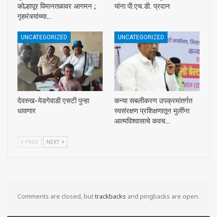
कोल्हापूर विमानतळावर आगमन ;
यांना पी.एच.डी. प्रदान
गृहमंत्र्यांच्या…
UNCATEGORIZED
UNCATEGORIZED
देवरुख-येडगेवाडी एसटी पुन्हा
कन्या सबलीकरण उपक्रमांतर्गत
धावणार
स्वसंरक्षण प्रशिक्षणातून मुलींना
आत्मविश्वासाचे कवच…
PREV
NEXT
Comments are closed, but
trackbacks
and pingbacks are open.