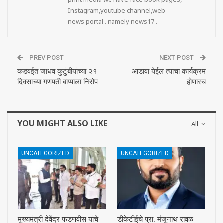
Instagram,youtube channel,web
news portal . namely news17 .
PREV POST
NEXT POST
कडवईत जाधव कुटुंबीयांच्या २१
आडावा येईल त्याचा कार्यक्रम
दिवसाच्या गणपती बाप्पाला निरोप
होणारच
YOU MIGHT ALSO LIKE
All
UNCATEGORIZED
UNCATEGORIZED
मुख्यमंत्री देवेंद्र फडणवीस यांचे
डीकेटीईचे प्रा. मंजुनाथ रावळ