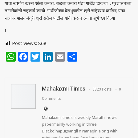
याचा उपयोग करुन ओला कचरा, वाळला कचरा घंटा गाडीत टाकावा . प्रशासनाला
नागरीकांनी सहकार्य करावे. गांधीजीच्या वेशभुषातील श्री साहेबराव काशिद यांचा
सत्कार पालकमंत्री श्री सतेज पाटील यांनी करून त्यांना शुभेच्छा दिल्या
I
Post Views:
868
WhatsApp
Facebook
Twitter
LinkedIn
Email
Share
Mahalaxmi Times
3823 Posts
0
Comments
Mahalaxmi times is weekly Marathi news
paper.mainly working in three
Dist.kolhapur,sangli n ratnagiri.along with
print media we have face book pages,