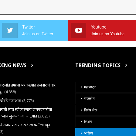
Twitter
Youtube
Join us on Twitter
Join us on Youtube
DING NEWS
TRENDING TOPICS
ंजीत तरूणाचा भर रस्त्यात तलवारीने वार
महाराष्ट्र
खून
(4,858)
राजकीय
ल चोरटे गजाआड
(3,775)
राची लाच स्वीकारणारा ग्रामपंचायतीचा
विशेष लेख
 ‘लाच लुचपत’ च्या जाळ्यात
(3,023)
शिक्षण
राने सपासप वार करून केला पत्नीचा खून
33)
आरोग्य