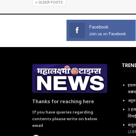
OLDER POSTS
Facebook
Join us on Facebook
TREN
इचलकर
करून 
अट्ट
Thanks for reaching here
3 हजा
If you have queries regarding
शिपाई
contents please write on below
सत्तू
email
(2,8