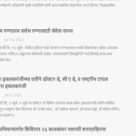
य कार्यकारी अधिकारी तृप्ती धोडमिसे यांनी आज संबधित यंत्रणेला आज दिल्या. जिल्हयातील
न्य रुग्णालय सर्वच रुग्णासाठी सेवेस सज्ज
ES
Jul 14, 2022
्जी दि. १४ जुलै : येथील इंदिरा गांधी सामान्य रुग्णालयात सर्वच विकारांवर औषध उपलब्ध
टाफ नर्सेस,4 अंबुलन्स सेवेसाठी आहेत .त्याचप्रमाणे सिक्युरिटी गार्ड,शिपाई,आया,कक्ष
सेवा देत…
चलकरंजीच्या वतीने डॉक्टर डे, सी ए डे, व राष्ट्रीय टपाल
जरा इचलकरंजी
ES
Jul 3, 2022
 दि. 3 जुलै :१ जुलै या डॉक्टर डे निमित्त लायन्स क्लब ऑफ इचलकरंजी वतीने कोविड
णून उत्कृष्ट सेवा दिलेल्या डॉ राजेश पवार, डॉ अशोक बाफना ,डॉ माधव वझे, डॉ शोएब मोमीन,
्यात आला व…
 अभियानांतर्गत शिबिरात २६ बालकांवर यशस्वी शस्त्रक्रिया