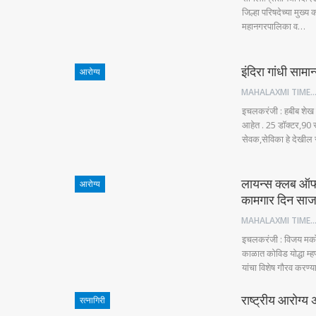
जिल्हा परिषदेच्या मुख्
महानगरपालिका व…
इंदिरा गांधी सामा
आरोग्य
MAHALAXMI TIM
इचलकरंजी : हबीब शेख दर
आहेत . 25 डॉक्टर,90 स्
सेवक,सेविका हे देखील 
लायन्स क्लब ऑफ इ
आरोग्य
कामगार दिन सा
MAHALAXMI TIM
इचलकरंजी : विजय मकोटे
काळात कोविड योद्धा म्ह
यांचा विशेष गौरव करण
राष्ट्रीय आरोग्य
रत्नागिरी