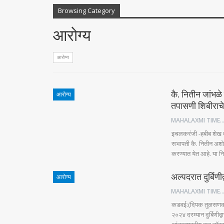
Browsing Category
आरोग्य
आरोग्य
कै. नितीन जांभळे
आरोग्य
तपासणी शिबीरा
MAHALAXMI TIM
इचलकरंजी -हबीब शेख द
सभापती कै. नितीन अशोक
करण्यात येत आहे. या नि
अल्पदरात दुर्बिण
आरोग्य
MAHALAXMI TIM
कडवई:(दिपक तुळसणकर) 
२०२४ दरम्यान दुर्बिणी