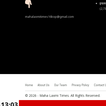
इचलकर
(2,7
mahalaxmitimes16kop@gmail.com
Home
About Us
Our Team
Privacy Policy
Contact 
© 2026 - Maha Laxmi Times. All Rights Reserved.
13:03