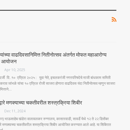
 यांच्या वाढदिवसानिमित्त नितीनोत्सव अंतर्गत मोफत महाआरोग्य
चे आयोजन
ES
Apr 10, 2025
र्जी दि .१० एप्रिल २०२५ : युवा नेते, इचलकरंजी नगरपरिषदेचे माजी बांधकाम समिती
राव जांभळे यांचा १० एप्रिल रोजी साजरा होणारा वाढदिवस यंदा नितीनोत्सव म्हणून साजरा
मित्ताने…
ीद्वारे मणक्याच्या चकतीवरील शस्त्रक्रिया शिबीर
ES
Dec 11, 2024
भाऊसाहेब खंडेरा वालावलकर रुग्णालय, कासारवाडी, सावर्डे येथे १२ ते २२ डिसेंबर
द्वारे मणक्याच्या चकतीवरील शस्त्रक्रिया शिबीर आयोजित करण्यात आले आहे. या शिबिरात