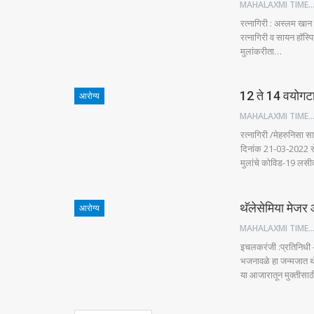
MAHALAXMI TIM
रत्नागिरी : अस्लम खान द
रत्नागिरी व सायन हॉस्पिट
मुलांकरीता…
12 ते 14 वयोगट
आरोग्य
MAHALAXMI TIM
रत्नागिरी /मेहरुनिसा
दिनांक 21-03-2022 र
मुलांचे कोविड-19 लसी
थॅलेसेमिया मेजर
आरोग्य
MAHALAXMI TIM
इचलकरंजी :प्रतिनिधी -
भजनावळे हा जन्मजात थॅ
या आजारातून मुक्तीसा