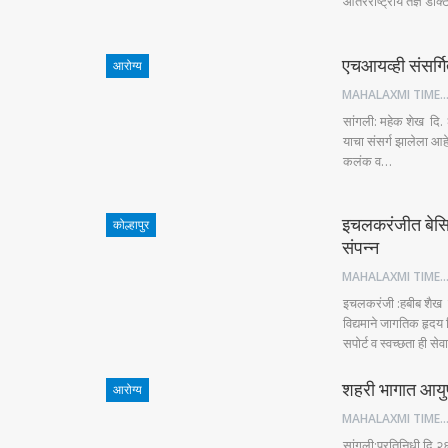
आंतरराष्ट्रीय तज्ञ डॉक्
एचआयव्ही संसर्गि
आरोग्य
MAHALAXMI TIM
सांगली: महेक शेख दि. २
याचा संसर्ग झालेला आहे,
कलंक व…
इचलकरंजीत बेसि
कोल्हापुर
संपन्न
MAHALAXMI TIM
इचलकरंजी :हबीब शैख द
विद्यमाने जागतिक हृदय
सपोर्ट व स्वच्छता ही 
शहरी भागात आयुष्
आरोग्य
MAHALAXMI TIM
सांगली:प्रतिनिधी दि.२६