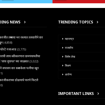
DING NEWS
TRENDING TOPICS
ंजीत तरूणाचा भर रस्त्यात तलवारीने वार
महाराष्ट्र
खून
(4,858)
राजकीय
ल चोरटे गजाआड
(3,775)
राची लाच स्वीकारणारा ग्रामपंचायतीचा
विशेष लेख
 ‘लाच लुचपत’ च्या जाळ्यात
(3,022)
शिक्षण
राने सपासप वार करून केला पत्नीचा खून
31)
आरोग्य
ंजीकरांच्या डोळयाचे पारणे फिटले
30)
IMPORTANT LINKS