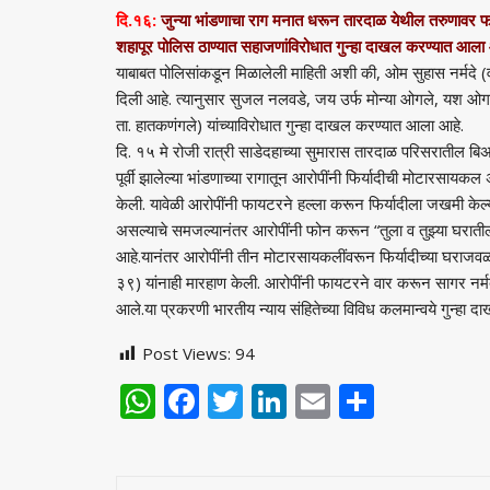
दि.१६:
जुन्या भांडणाचा राग मनात धरून तारदाळ येथील तरुणावर फा
शहापूर पोलिस ठाण्यात सहाजणांविरोधात गुन्हा दाखल करण्यात आला
याबाबत पोलिसांकडून मिळालेली माहिती अशी की, ओम सुहास नर्मदे (व
दिली आहे. त्यानुसार सुजल नलवडे, जय उर्फ मोन्या ओगले, यश ओगले,
ता. हातकणंगले) यांच्याविरोधात गुन्हा दाखल करण्यात आला आहे.
दि. १५ मे रोजी रात्री साडेदहाच्या सुमारास तारदाळ परिसरातील ब
पूर्वी झालेल्या भांडणाच्या रागातून आरोपींनी फिर्यादीची मोटारसा
केली. यावेळी आरोपींनी फायटरने हल्ला करून फिर्यादीला जखमी केल्याच
असल्याचे समजल्यानंतर आरोपींनी फोन करून “तुला व तुझ्या घरातील
आहे.यानंतर आरोपींनी तीन मोटारसायकलींवरून फिर्यादीच्या घराज
३९) यांनाही मारहाण केली. आरोपींनी फायटरने वार करून सागर नर्मदे 
आले.या प्रकरणी भारतीय न्याय संहितेच्या विविध कलमान्वये गुन्ह
Post Views:
94
WhatsApp
Facebook
Twitter
LinkedIn
Email
Share