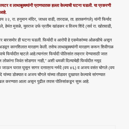
यटर व लाथाबुक्क्यांनी प्राणघातक हल्ला केल्याची घटना घडली. या प्रकरणी
 आहे.
य २२, रा. हनुमान मंदिर, जाधव वाडी, तारदाळ, ता. हातकणंगले) यांनी फिर्याद
 हेमंत मुसळे, युवराज उर्फ प्रतीम खांडकर व विजय शिंदे (सर्व रा. खोतवाडी,
िअर बारसमोर ही घटना घडली. फिर्यादी व आरोपी हे एकमेकांच्या ओळखीचे असून
यकल अडवून कानशिलात मारहाण केली. तसेच लाथाबुक्क्यांनी मारहाण करून शिवीगाळ
े फिर्यादीत म्हटले आहे.त्यानंतर फिर्यादी पोलिसांत तक्रार देण्यासाठी जात
 लोकांना जिवंत सोडणार नाही,” अशी धमकी दिल्याचेही फिर्यादीत नमूद
वळ जाऊन घरात घुसून सागर दत्तात्रय नर्मदे (वय ४६) व अजय वसंत चोगले (वय
यांच्या डोक्यात व अजय चौगले यांच्या तोंडावर दुखापत केल्याचे सांगण्यात
ा दाखल करण्यात आला असून पुढील तपास पोलिसांकडून सुरू आहे.