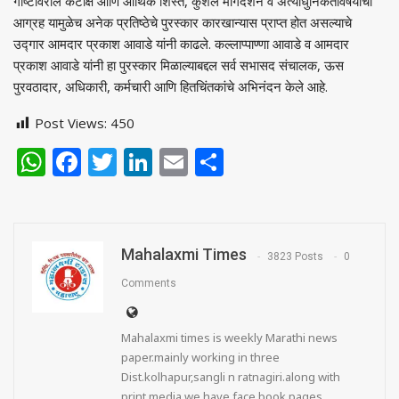
गोष्टीवरील कटाक्ष आणि आर्थिक शिस्त, कुशल मार्गदर्शन व अत्याधुनिकतेविषयीचा
आग्रह यामुळेच अनेक प्रतिष्ठेचे पुरस्कार कारखान्यास प्राप्त होत असल्याचे
उद्गार आमदार प्रकाश आवाडे यांनी काढले. कल्लाप्पाण्णा आवाडे व आमदार
प्रकाश आवाडे यांनी हा पुरस्कार मिळाल्याबद्दल सर्व सभासद संचालक, ऊस
पुरवठादार, अधिकारी, कर्मचारी आणि हितचिंतकांचे अभिनंदन केले आहे.
Post Views:
450
WhatsApp
Facebook
Twitter
LinkedIn
Email
Share
Mahalaxmi Times
3823 Posts
0
Comments
Mahalaxmi times is weekly Marathi news
paper.mainly working in three
Dist.kolhapur,sangli n ratnagiri.along with
print media we have face book pages,