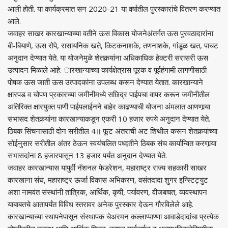
आली होती. या कार्यक्रमात सन 2020-21 या वर्षातील पुरस्कारांचे वितरण करण्यात
आले.
जवाहर साखर कारखान्याच्या वतीने ऊस विकास योजनेअंतर्गत ऊस पुरवठादारांना
बी-बियाणे, ऊस रोपे, रासायनिक खते, किटकनाशके, तणनाशके, गांडूळ खत, पाचट
अनुदान देण्यात येते. या योजनेमुळे शेतकर्‍यांना अधिकाधिक हेक्टरी सरासरी ऊस
उत्पादन मिळाले आहे. ारखान्याच्या कार्यक्षेत्रास पूरक व पूर्वहंगामी लागणीसाठी
पोषक ऊस जाती ऊस उत्पादकांना उपलब्ध करून देण्यात येतात. कारखान्याने
क्षारपड व चोपण प्रकारच्या जमीनीमध्ये सछिद्र पाईपचा वापर करून जमीनीतील
अतिरिक्त क्षारयुक्त पाणी पाईपलाईनने बाहेर काढण्याची योजना अंमलात आणणार्‍या
सभासद शेतकर्‍यांना कारखान्याकडून एकरी 10 हजार रुपये अनुदान देण्यात येते.
ठिबक सिंचनासाठी दोन सरीतील 4॥ फूट अंतराची अट शिथील करून शेतकर्‍यांच्या
सोईनुसार सरीतील अंतर ठेऊन स्वयंचलित पध्दतीने ठिबक संच कार्यान्वित करणार्‍या
सभासदांना 8 हजारपासून 13 हजार पर्यंत अनुदान देण्यात येते.
जवाहर कारखान्यास यापुर्वी नॅशनल फेडरेशन, महाराष्ट्र राज्य सहकारी साखर
कारखाना संघ, महाराष्ट्र ऊर्जा विकास अभिकरण, वसंतदादा शुगर इन्स्टिट्युट
अशा नामवंत संस्थांनी तांत्रिक, आर्थिक, कृषी, पर्यावरण, वीजबचत, व्यवस्थापन
याबाबतचे आतापर्यंत विविध स्तरावर अनेक पुरस्कार देऊन गौरविलेले आहे.
कारखान्याच्या स्थापनेपासून संस्थापक चेअरमन कल्लाप्पाण्णा आवाडेदादांचा प्रत्येक