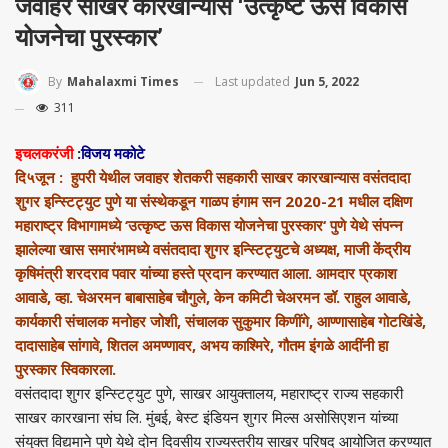
जवाहर साखर कारखान्यास ‘उत्कृष्ट ऊस विकास
योजनेचा पुरस्कार’
Last updated
Jun 5, 2022
By
Mahalaxmi Times
311
इचलकरंजी
:
विजय मकोटे
दि५जून : हुपरी येथील जवाहर शेतकरी सहकारी साखर कारखान्यास वसंतदादा
शुगर इन्स्टिट्युट पुणे या संस्थेकडून गाळप हंगाम सन 2020-21 मधील दक्षिण
महाराष्ट्र विभागामध्ये ‘उत्कृष्ट ऊस विकास योजनेचा पुरस्कार‘ पुणे येथे संपन्न
झालेल्या खास समारंभामध्ये वसंतदादा शुगर इन्स्टिट्युटचे अध्यक्ष, माजी केंद्रीय
कृषिमंत्री शरदराव पवार यांच्या हस्ते प्रदान करण्यात आला. आमदार प्रकाश
आवाडे, व्हा. चेअरमन बाबासाहेब चौगुले, केन कमिटी चेअरमन डॉ. राहुल आवाडे,
कार्यकारी संचालक मनोहर जोशी, संचालक सुकुमार किणींगे, आण्णासाहेब गोटखिंडे,
दादासाहेब सांगावे, शितल अमण्णावर, अभय काश्मिरे, गौतम इंगळे आदींनी हा
पुरस्कार स्विकारला.
वसंतदादा शुगर इन्स्टिट्युट पुणे, साखर आयुक्तालय, महाराष्ट्र राज्य सहकारी
साखर कारखाना संघ लि. मुंबई, बेस्ट इंडियन शुगर मिल्स असोसिएशन यांच्या
संयुक्त विद्यमाने पुणे येथे दोन दिवसीय राज्यस्तरीय साखर परिषद आयोजित करण्यात