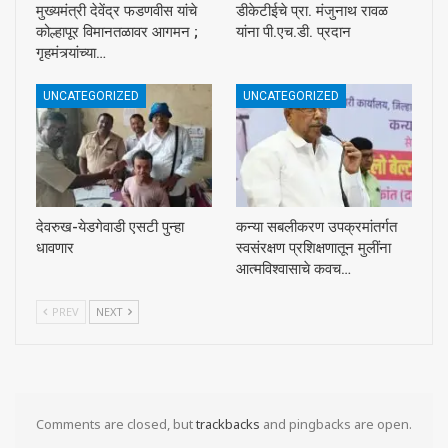
मुख्यमंत्री देवेंद्र फडणवीस यांचे
डीकेटीईचे प्रा. मंजुनाथ रावळ
कोल्हापूर विमानतळावर आगमन ;
यांना पी.एच.डी. प्रदान
गृहमंत्र्यांच्या…
UNCATEGORIZED
UNCATEGORIZED
देवरुख-येडगेवाडी एसटी पुन्हा
कन्या सबलीकरण उपक्रमांतर्गत
धावणार
स्वसंरक्षण प्रशिक्षणातून मुलींना
आत्मविश्वासाचे कवच…
PREV
NEXT
Comments are closed, but
trackbacks
and pingbacks are open.