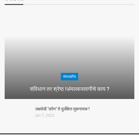
संपादकीय
संविधान तर श्रेष्ठ !अंमलबजावणीचे काय ?
लक्षवेधी ‘दर्पण’ ते दुर्लक्षित मूकनायक !
Jan 7, 2023