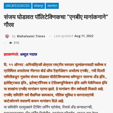
UNCATEGORIZED
कोल्हापुर
महाराष्ट्र
संजय घोडावत पॉलिटेक्निकचा ”एनबीए मानांकनाने”
गौरव
Last updated
Aug 11, 2022
By
Mahalaxmi Times
316
हातकणंगले
:
अब्दुल नदाफ
दि. ११ ऑगस्ट :अभियांत्रिकी क्षेत्रात राष्ट्रीय स्तरावर मूल्यांकनासाठी सर्वोच्च व
प्रतिष्ठित असलेल्या नॅशनल बोर्ड ऑफ ऍक्रीडेशन अर्थातच एनबीए , नवी दिल्ली
समितीकडून नुकतेच संजय घोडावत पॉलीटेक्निकच्या कॉम्प्युटर सायन्स अँड इंजि.,
इलेक्ट्रिकल इंजि., इलेक्ट्रॉनिक्स व टेलिकम्युनिकेशन इंजि आणि मेकॅनिकल इंजि
या शाखांना एनबीए मानांकन प्राप्त झाले. हे मानांकन तीन वर्षासाठी मिळाले आहे.
एनबीए समितीने सर्व शैक्षणिक कामकाज, भौतिक सुविधा व कागदपत्रांची
काटेकोरपणे तपासणी करून मानांकन दिले आहे.
या समितीने प्रामुख्याने टिचिंग लर्निंग प्रोसेस, रिसर्च अँड कन्सल्टन्सी,
इन्फ्रास्ट्रक्चर अँड लर्निंग रिसोर्सेस, स्टुडंट्स फीडबॅक, आऊट कम बेस्ड