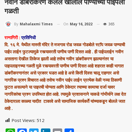
नवीन डांबरीकरण केलेले खालील पाण्याच्या पाईपला
गळती
On
May 16, 2022
365
By
Mahalaxmi Times
रत्नागिरी :
प्रतिनिधी
दि. १६ मे. येथील मारुती मंदिर ते मजगाव रोड जवळ गोडबोले स्टॉप जवळ पाण्याची
पाईप लाईन फुटल्यामुळे रस्त्यावरती पाणीच पाणी दिसत आहे . ही पाईपलाईन नवीन
असताना देखील लिकेज झाली आहे तसेच नवीन डांबरीकरण झाल्यानंतर या
पाइपलाइनच्या गळती मुळे रस्त्यावरती पाणीच पाणी दिसत आहे शहरात काही भागात
डांबरीकरणानंतर असे प्रकार घडत आहे हे असे किती दिवस चालू राहणार असे
नागरिक प्रश्न विचारत आहे तसेच नवीन पाईप लाईन प्रत्येक वेळी नव्या ठिकाणी
फुटत असल्याने या पाइपची योग्यता आणि ठेकेदार त्याच्या कामाचा दर्जा यावर
नागरिकांचा प्रश्न उपस्थित होत आहे. त्यामुळेे प्रशासनाने याकडे गांभीर्याने लक्ष देत
ठेकेदाराला काळ्या यादीत टाकावे असेेे सामाजिक कार्यकर्तेेे यांच्याकडून बोलले जात
आहे .
Post Views:
512