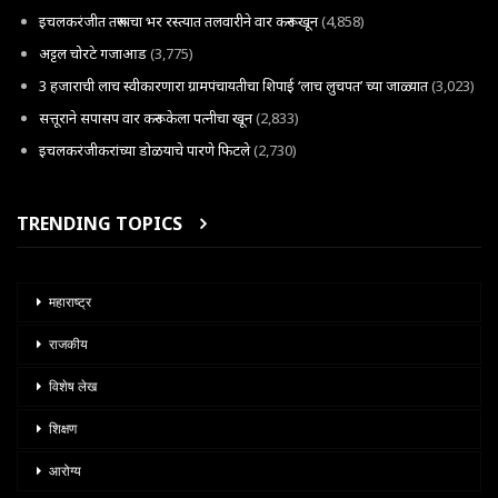
इचलकरंजीत तरूणाचा भर रस्त्यात तलवारीने वार करून खून
(4,858)
अट्टल चोरटे गजाआड
(3,775)
3 हजाराची लाच स्वीकारणारा ग्रामपंचायतीचा शिपाई ‘लाच लुचपत’ च्या जाळ्यात
(3,023)
सत्तूराने सपासप वार करून केला पत्नीचा खून
(2,833)
इचलकरंजीकरांच्या डोळयाचे पारणे फिटले
(2,730)
TRENDING TOPICS
महाराष्ट्र
राजकीय
विशेष लेख
शिक्षण
आरोग्य